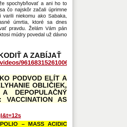
že spochybňovať a ani ho to
sa čo najskôr začali úprimne
i varili niekomu ako Sabaka,
asné úmrtia, ktoré sa dnes
čúvať pravdu. Želám Vám pán
 ktosi múdry povedal už dávno
KODIŤ A ZABÍJAŤ
/videos/961683152610069/?
AKO PODVOD ELÍT A
LYHANIE OBLIČIEK,
 A DEPOPULAČNÝ
: VACCINATION AS
I&t=12s
 POLIO – MASS ACIDIC