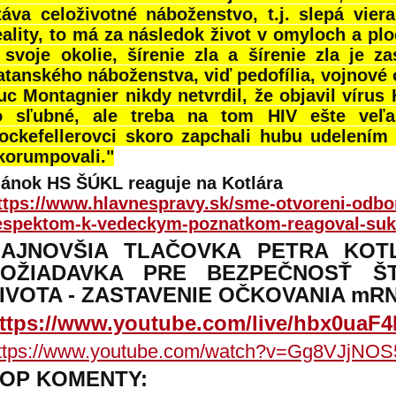
táva celoživotné náboženstvo, t.j. slepá vie
eality, to má za následok život v omyloch a pl
 svoje okolie, šírenie zla a šírenie zla je z
atanského náboženstva, viď pedofília, vojnové o
uc Montagnier nikdy netvrdil, že objavil vírus H
o sľubné, ale treba na tom HIV ešte veľa
ockefellerovci skoro zapchali hubu udelením 
korumpovali."
lánok HS ŠÚKL reaguje na Kotlára
ttps://www.hlavnespravy.sk/sme-otvoreni-odbor
espektom-k-vedeckym-poznatkom-reagoval-suk
NAJNOVŠIA TLAČOVKA PETRA KOT
POŽIADAVKA PRE BEZPEČNOSŤ Š
IVOTA - ZASTAVENIE OČKOVANIA mR
ttps://www.youtube.com/live/hbx0uaF
ttps://www.youtube.com/watch?v=Gg8VJjNOS
OP KOMENTY: