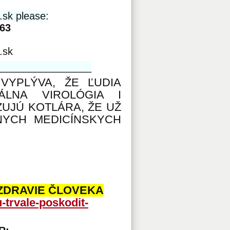
.sk please:
63
.sk
_________________
 VYPLÝVA, ŽE ĽUDIA
ÁLNA VIROLÓGIA I
ZUJÚ KOTLÁRA, ŽE UŽ
NYCH MEDICÍNSKYCH
ZDRAVIE ČLOVEKA
-trvale-poskodit-