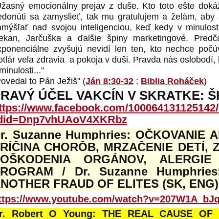
Úžasný emocionálny prejav z duše. Kto toto ešte doká
edonúti sa zamyslieť, tak mu gratulujem a želám, aby 
amýšľať nad svojou inteligenciou, keď kedy v minulost
ekan, Jarčuška a ďalšie špiny marketingové. Predč
xponenciálne zvyšujú nevidí len ten, kto nechce po
otlár vela zdravia a pokoja v duši. Pravda nás oslobodí,
minulosti..."
ovedal to Pán Ježiš" (
Ján 8:30-32
;
Biblia Roháček
)
RAVÝ ÚČEL VAKCÍN V SKRATKE: Š
ttps://www.facebook.com/100064131125142
did=Dnp7vhUAoV4XKRbz
r. Suzanne Humphries: OČKOVANIE 
RÍČINA CHORÔB, MRZAČENIE DETÍ, Z
POŠKODENIA ORGÁNOV, ALERGIE
ROGRAM / Dr. Suzanne Humphries
NOTHER FRAUD OF ELITES (SK, ENG)
ttps://www.youtube.com/watch?v=207W1A_bJq
r. Robert O Young: THE REAL CAUSE OF