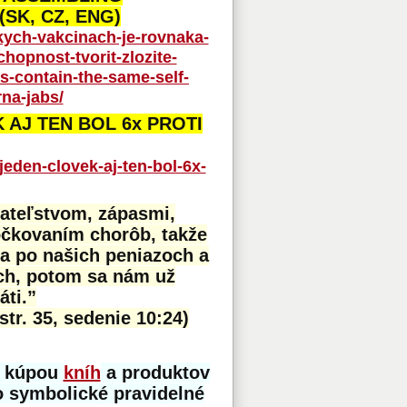
SK, CZ, ENG)
skych-vakcinach-je-rovnaka-
opnost-tvorit-zlozite-
s-contain-the-same-self-
na-jabs/
 AJ TEN BOL 6x PROTI
jeden-clovek-aj-ten-bol-6x-
iateľstvom, zápasmi,
očkovaním chorôb, takže
a po našich peniazoch a
ch, potom sa nám už
ti.”
str. 35, sedenie 10:24)
e kúpou
kníh
a produktov
o symbolické pravidelné