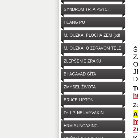
SYNDRÓM TR. A PSYCH.
HUANG PO
M. OUZKA: PLOCHÁ ZEM (pdf
zdarma na stiahnutie)
Š
M. OUZKA: O ZDRAVOM TELE
Z
ZLEPŠENIE ZRAKU
O
J
BHAGAVAD GÍTA
D
ZMYSEL ŽIVOTA
T
h
BRUCE LIPTON
Z
A
Dr. I.P. NEUMYVAKIN
h
HRM SUNGAZING
z