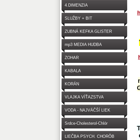
4.DIMENZIA
h
SLUŽBY + BIT
ZUBNÁ KEFKA GLISTER
mp3 MEDIA HUDBA
ZOHAR
KABALA
KORÁN
VLAJKA VÍŤAZSTVA
VODA - NAJVÄČŠÍ LIEK
Srdce-Cholesterol-Chlór
T
LIEČBA PSYCH. CHORÔB