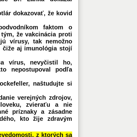
otlár dokazovať, že kovid
 podvodníkom faktom o
 tým, že vakcinácia proti
ujú vírusy, tak nemožno
, čiže aj imunológia stojí
a vírus, nevyčistil ho,
kto nepostupoval podľa
ckefeller, naštudujte si
danie verejných zdrojov,
loveku, zvieraťu a nie
mné príznaky a zásadne
dého, kto žije zdravým
evedomosti, z ktorých sa