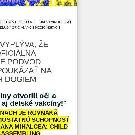
JÚ CHÁPAŤ, ŽE CELÁ OFICIÁLNA VIROLÓGIA I
A BLUDY OFICIÁLNYCH MEDICÍNSKYCH
 VYPLÝVA, ŽE
OFICIÁLNA
JE PODVOD.
 POUKÁZAŤ NA
H DOGIEM
ny otvorili oči a
aj detské vakcíny!"
CÍNACH JE ROVNAKÁ
AMOSTATNÚ SCHOPNOSŤ
 ANA MIHALCEA: CHILD
F-ASSEMBLING