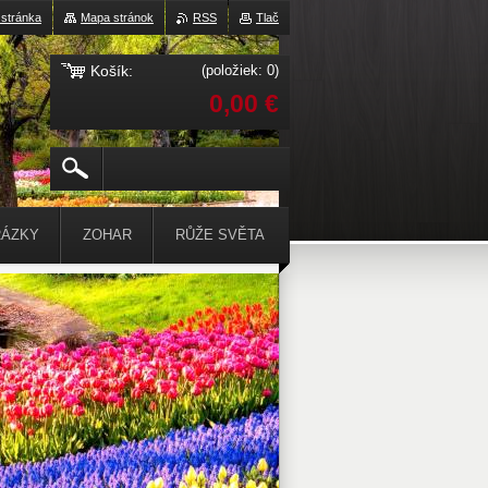
stránka
Mapa stránok
RSS
Tlač
Košík:
(položiek: 0)
0,00 €
ÁZKY
ZOHAR
RŮŽE SVĚTA