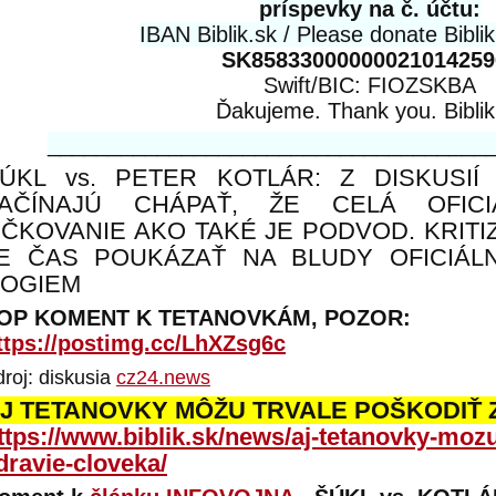
príspevky na č. účtu:
IBAN Biblik.sk / Please donate Biblik
SK85833000000021014259
Swift/BIC: FIOZSKBA
Ďakujeme. Thank you. Biblik
____________________________________
ÚKL vs. PETER KOTLÁR: Z DISKUSIÍ
AČÍNAJÚ CHÁPAŤ, ŽE CELÁ OFICI
ČKOVANIE AKO TAKÉ JE PODVOD. KRITI
E ČAS POUKÁZAŤ NA BLUDY OFICIÁL
OGIEM
OP KOMENT K TETANOVKÁM, POZOR:
ttps://postimg.cc/LhXZsg6c
droj: diskusia
cz24.news
J TETANOVKY MÔŽU TRVALE POŠKODIŤ 
ttps://www.biblik.sk/news/aj-tetanovky-mozu
dravie-cloveka/