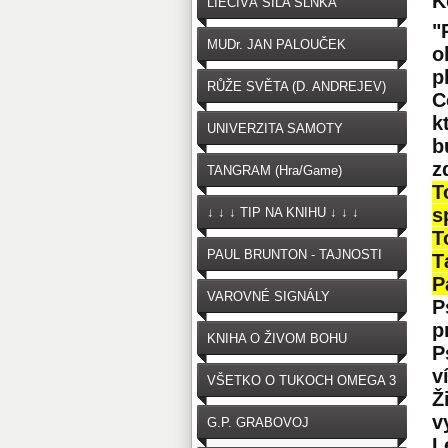
K
LIEČIVÁ SILA SLNKA
"
MUDr. JAN PALOUČEK
o
p
RŮŽE SVĚTA (D. ANDREJEV)
C
k
UNIVERZITA SAMOTY
b
z
TANGRAM (Hra/Game)
T
s
↓ ↓ ↓ TIP NA KNIHU ↓ ↓ ↓
T
PAUL BRUNTON - TAJNOSTI
T
P
VAROVNÉ SIGNÁLY
P
p
OČKOVANIA
KNIHA O ŽIVOM BOHU
P
v
VŠETKO O TUKOCH OMEGA 3
Ž
v
G.P. GRABOVOJ
L