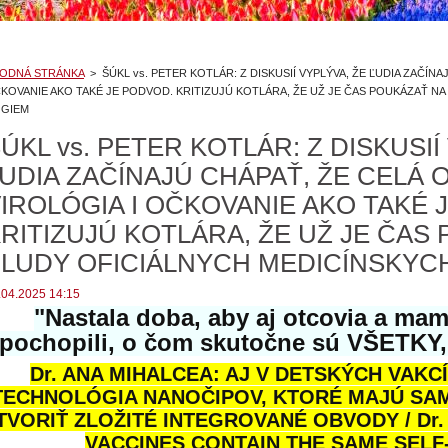
ODNÁ STRÁNKA
>
ŠÚKL vs. PETER KOTLÁR: Z DISKUSIÍ VYPLÝVA, ŽE ĽUDIA ZAČÍNA
KOVANIE AKO TAKÉ JE PODVOD. KRITIZUJÚ KOTLÁRA, ŽE UŽ JE ČAS POUKÁZAŤ N
GIEM
ÚKL vs. PETER KOTLÁR: Z DISKUSIÍ
UDIA ZAČÍNAJÚ CHÁPAŤ, ŽE CELÁ 
IROLÓGIA I OČKOVANIE AKO TAKÉ 
RITIZUJÚ KOTLÁRA, ŽE UŽ JE ČAS
LUDY OFICIÁLNYCH MEDICÍNSKYC
.04.2025 14:15
"Nastala doba, aby aj otcovia a mami
pochopili, o čom skutočne sú VŠETKY, 
Dr. ANA MIHALCEA: AJ V DETSKÝCH VAK
TECHNOLÓGIA NANOČIPOV, KTORÉ MAJÚ S
TVORIŤ ZLOŽITÉ INTEGROVANÉ OBVODY / Dr.
VACCINES CONTAIN THE SAME SEL