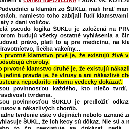
oment k
článku INFOVOJNA
- ŠÚKL vs. KOTLÁ
Podvodníci a klamári zo ŠUKLu, mali hrať mari
knách, namiesto toho zabíjali ľudí klamstvam
laty z daní voličov.
elá pseudo logika ŠUKLu je založená na 
torom budujú všetky ostatné vyhlásenia a či
udovať právo, platí to aj pre medicínu, na k
dravotníctvo, liečba vakcíny...
o prvotné klamstvo prvé je, že existujú živé v
pôsobujú choroby.
o prvotné klamstvo druhé je, že existujú nákazl
á jediná pravda je, že vírusy a ani nákazlivé 
asteura nepodarilo nikomu vedecky dokázať.
sou povinnosťou každého, kto niečo tvrdí,
ravdivosti tvrdenia.
sou povinnosťou ŠUKLU je predložiť odkaz
írusov a nákazlivých chorôb.
iadne tvrdenie ešte v dejinách nebolo uznané za
yhlasuje ŠUKL, že ich kecy sú dôkaz. Nie sú a 
ebo to čo neexistuje sa dokázať nedá, 