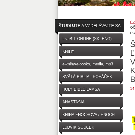
ÚV
ŠTUDUJTE A VZDELÁVAJTE SA
OČ
DO
↓
LiveBIT ONLINE (SK, ENG)
Š
Ľ
KNIHY
V
e-knihy/e-books, media, mp3
K
SVÄTÁ BIBLIA - ROHÁČEK
B
(SK)
14
HOLY BIBLE LAMSA
(ENGLISH)
ANASTASIA
KNIHA ENOCHOVA / ENOCH
LUDVÍK SOUČEK