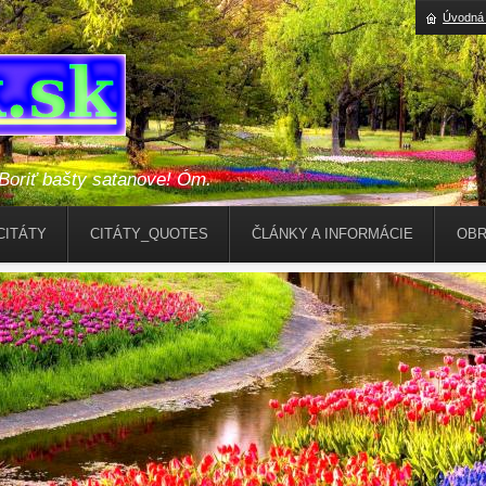
Úvodná 
riť bašty satanove! Óm.
CITÁTY
CITÁTY_QUOTES
ČLÁNKY A INFORMÁCIE
OBR