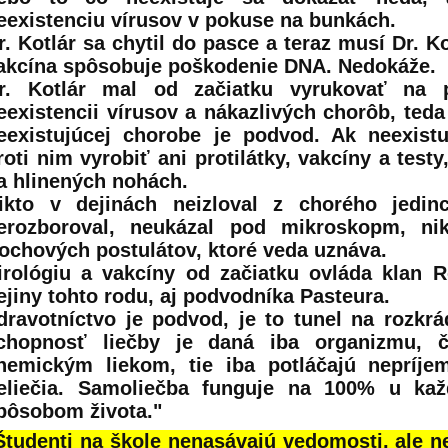
eexistenciu vírusov v pokuse na bunkách.
r. Kotlár sa chytil do pasce a teraz musí Dr. K
akcína spôsobuje poškodenie DNA. Nedokáže.
r. Kotlár mal od začiatku vyrukovať na
eexistencii vírusov a nákazlivých chorôb, teda
eexistujúcej chorobe je podvod. Ak neexist
roti nim vyrobiť ani protilátky, vakcíny a testy
a hlinených nohách.
ikto v dejinách neizloval z chorého jedinc
erozboroval, neukázal pod mikroskopm, ni
ochových postulátov, ktoré veda uznáva.
irológiu a vakcíny od začiatku ovláda klan Ro
ejiny tohto rodu, aj podvodníka Pasteura.
dravotníctvo je podvod, je to tunel na rozkrá
chopnosť liečby je daná iba organizmu, č
hemickým liekom, tie iba potláčajú nepríje
eliečia. Samoliečba funguje na 100% u kaž
pôsobom života."
Študenti na škole nenasávajú vedomosti, ale n