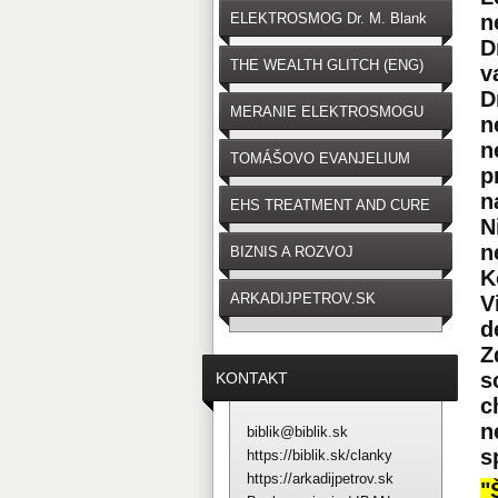
ELEKTROSMOG Dr. M. Blank
n
D
THE WEALTH GLITCH (ENG)
v
D
MERANIE ELEKTROSMOGU
n
n
TOMÁŠOVO EVANJELIUM
p
n
EHS TREATMENT AND CURE
N
n
BIZNIS A ROZVOJ
K
ARKADIJPETROV.SK
V
d
Z
s
KONTAKT
c
n
biblik@biblik.sk
s
https://biblik.sk/clanky
https://arkadijpetrov.sk
"