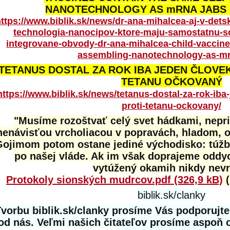
NANOTECHNOLOGY AS mRNA JABS (
ttps://www.biblik.sk/news/dr-ana-mihalcea-aj-v-det
technologia-nanocipov-ktore-maju-samostatnu-sch
integrovane-obvody-dr-ana-mihalcea-child-vaccine
assembling-nanotechnology-as-mr
TETANUS DOSTAL ZA ROK IBA JEDEN ČLOVEK
TETANU OČKOVANÝ
https://www.biblik.sk/news/tetanus-dostal-za-rok-iba-
proti-tetanu-ockovany/
"Musíme rozoštvať celý svet hádkami, nepr
nenávisťou vrcholiacou v popravách, hladom, 
Gojimom potom ostane jediné východisko: túžb
po našej vláde. Ak im však doprajeme oddy
vytúžený okamih nikdy nevrá
Protokoly sionských mudrcov.pdf (326,9 kB)
(
biblik.sk/clanky
vorbu biblik.sk/clanky prosíme Vás podporujt
od nás. Veľmi našich čitateľov prosíme aspoň 