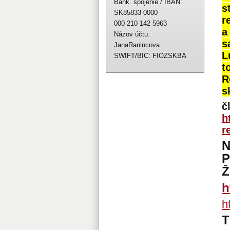
Bank. spojenie / IBAN:
s
SK85833 0000
r
000 210 142 5963
a
Názov účtu:
s
JanaRanincova
L
SWIFT/BIC: FIOZSKBA
t
R
s
č
h
r
Ž
h
h
T