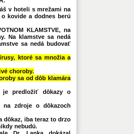
R:
áš v hoteli s mrežami na
i o kovide a dodnes berú
PRVOTNOM KLAMSTVE, na
ny. Na klamstve sa nedá
lamstve sa nedá budovať
írusy, ktoré sa množia a
ivé choroby.
choroby sa od dôb klamára
 je predložiť dôkazy o
 na zdroje o dôkazoch
 dôkaz, iba teraz to drzo
nikdy nebudú.
ale Dr. Lanka dokázal