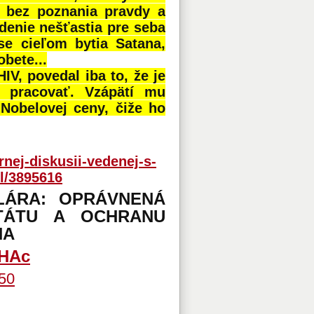
ra bez poznania pravdy a
odenie nešťastia pre seba
ase cieľom bytia Satana,
bete...
IV, povedal iba to, že je
 pracovať. Vzápätí mu
Nobelovej ceny, čiže ho
nej-diskusii-vedenej-s-
l/3895616
LÁRA: OPRÁVNENÁ
TÁTU A OCHRANU
NA
4HAc
50