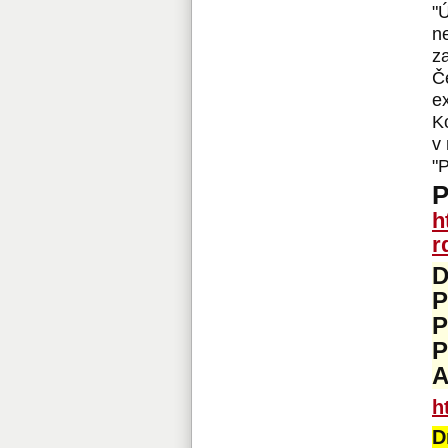
"
n
z
Č
e
K
v 
"P
P
h
r
D
P
P
A
h
D