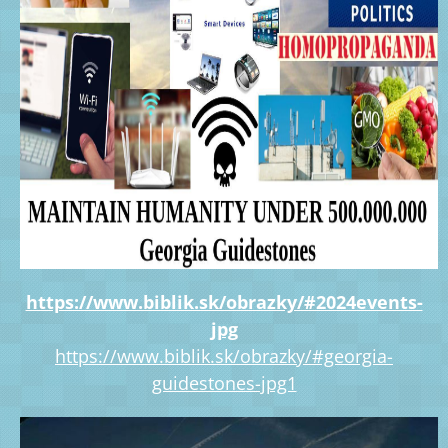
https://www.biblik.sk/obrazky/#2024events-
jpg
https://www.biblik.sk/obrazky/#georgia-
guidestones-jpg1