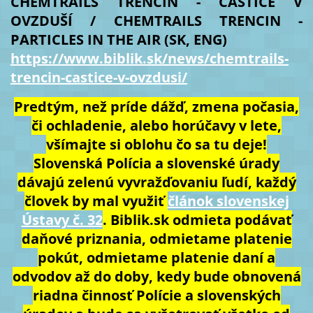
CHEMTRAILS TRENČÍN - ČASTICE V
OVZDUŠÍ / CHEMTRAILS TRENCIN -
PARTICLES IN THE AIR (SK, ENG)
https://www.biblik.sk/news/chemtrails-
trencin-castice-v-ovzdusi/
Predtým, než príde dážď, zmena počasia,
či ochladenie, alebo horúčavy v lete,
všímajte si oblohu čo sa tu deje!
Slovenská Polícia a slovenské úrady
dávajú zelenú vyvražďovaniu ľudí, každý
človek by mal využiť
článok slovenskej
Ústavy č. 32
. Biblik.sk odmieta podávať
daňové priznania, odmietame platenie
pokút, odmietame platenie daní a
odvodov až do doby, kedy bude obnovená
riadna činnosť Polície a slovenských