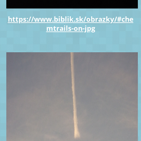
https://www.biblik.sk/obrazky/#che
mtrails-on-jpg