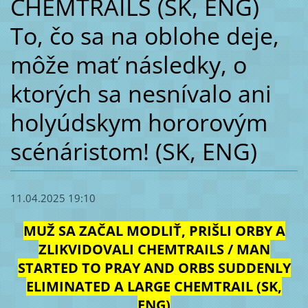
CHEMTRAILS (SK, ENG)
To, čo sa na oblohe deje,
môže mať následky, o
ktorých sa nesnívalo ani
holyúdskym hororovým
scénáristom! (SK, ENG)
11.04.2025 19:10
MUŽ SA ZAČAL MODLIŤ, PRIŠLI ORBY A
ZLIKVIDOVALI CHEMTRAILS / MAN
STARTED TO PRAY AND ORBS SUDDENLY
ELIMINATED A LARGE CHEMTRAIL (SK,
ENG)