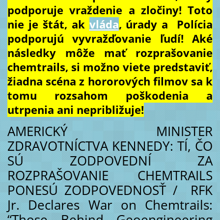
podporuje vraždenie a zločiny! Toto
nie je štát, ak
vláda
, úrady a Polícia
podporujú vyvražďovanie ľudí! Aké
následky môže mať rozprašovanie
chemtrails, si možno viete predstaviť,
žiadna scéna z hororových filmov sa k
tomu rozsahom poškodenia a
utrpenia ani nepribližuje!
AMERICKÝ MINISTER
ZDRAVOTNÍCTVA KENNEDY: TÍ, ČO
SÚ ZODPOVEDNÍ ZA
ROZPRAŠOVANIE CHEMTRAILS
PONESÚ ZODPOVEDNOSŤ / RFK
Jr. Declares War on Chemtrails:
“Those Behind Geoengineering