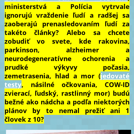
ministerstvá a Polícia vytrvale
ignorujú vraždenie ľudí a radšej sa
zaoberajú prenasledovaním ľudí za
takéto články? Alebo sa chcete
zobudiť vo svete, kde rakovina,
parkinson, alzheimer a
neurodegeneratívne ochorenia a
prudké výkyvy počasia,
zemetrasenia, hlad a mor (
jedovaté
testy
, násilné očkovania, COW-ID
zvierací, ľudský, rastlinný mor) budú
bežné ako nádcha a podľa niektorých
plánov by to nemal prežiť ani 1
človek z 10?