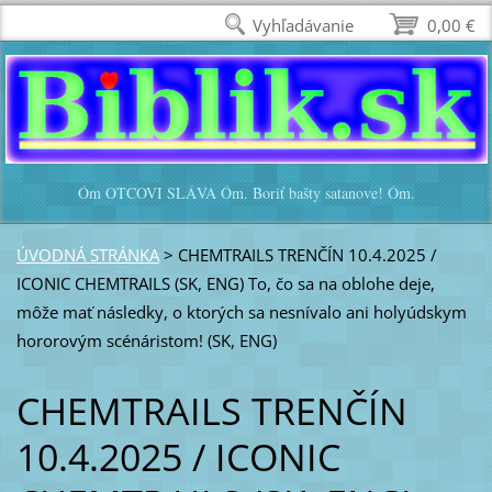
https://file.io/nxjrYMxlUk
Vyhľadávanie
0,00 €
Óm OTCOVI SLÁVA Óm. Boriť bašty satanove! Óm.
ÚVODNÁ STRÁNKA
>
CHEMTRAILS TRENČÍN 10.4.2025 /
ICONIC CHEMTRAILS (SK, ENG) To, čo sa na oblohe deje,
môže mať následky, o ktorých sa nesnívalo ani holyúdskym
hororovým scénáristom! (SK, ENG)
CHEMTRAILS TRENČÍN
10.4.2025 / ICONIC