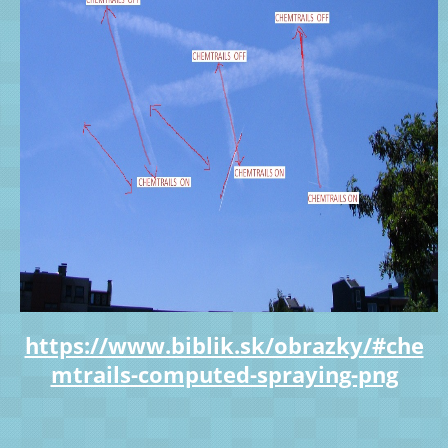
https://www.biblik.sk/obrazky/#che
mtrails-computed-spraying-png