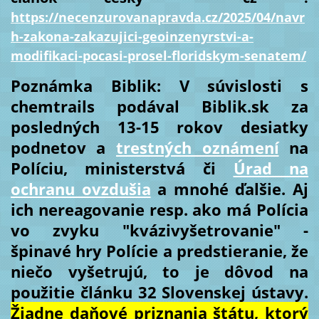
https://necenzurovanapravda.cz/2025/04/navr
h-zakona-zakazujici-geoinzenyrstvi-a-
modifikaci-pocasi-prosel-floridskym-senatem/
Poznámka Biblik: V súvislosti s
chemtrails podával Biblik.sk za
posledných 13-15 rokov desiatky
podnetov a
trestných oznámení
na
Políciu, ministerstvá či
Úrad na
ochranu ovzdušia
a mnohé ďalšie. Aj
ich nereagovanie resp. ako má Polícia
vo zvyku "kvázivyšetrovanie" -
špinavé hry Polície a predstieranie, že
niečo vyšetrujú, to je dôvod na
použitie článku 32 Slovenskej ústavy.
Žiadne daňové priznania štátu, ktorý