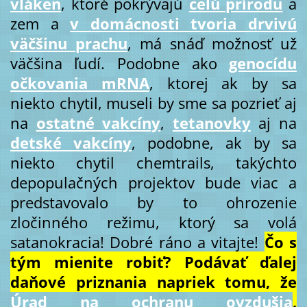
vláken
, ktoré pokrývajú
celú prírodu
a
zem a
v domácnosti tvoria drvivú
väčšinu prachu
, má snáď možnosť už
väčšina ľudí. Podobne ako
genocídu
očkovania mRNA
, ktorej ak by sa
niekto chytil, museli by sme sa pozrieť aj
na
ostatné
vakcíny
,
tetanovky
aj na
detské vakcíny
, podobne, ak by sa
niekto chytil chemtrails, takýchto
depopulačných projektov bude viac a
predstavovalo by to ohrozenie
zločinného režimu, ktorý sa volá
satanokracia! Dobré ráno a vitajte!
Čo s
tým mienite robiť? Podávať ďalej
daňové priznania napriek tomu, že
Úrad na ochranu ovzdušia
,