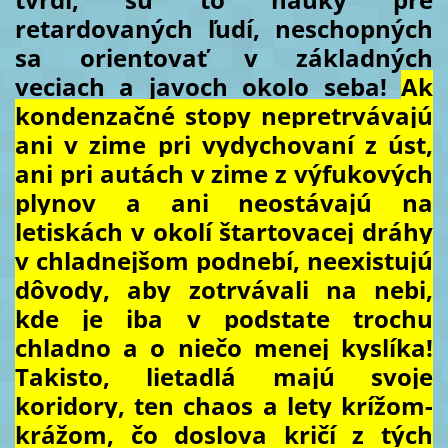
retardovaných ľudí, neschopných
sa orientovať v základných
veciach a javoch okolo seba!
Ak
kondenzačné stopy nepretrvávajú
ani v zime pri vydychovaní z úst,
ani pri autách v zime z výfukových
plynov a ani neostávajú na
letiskách v okolí štartovacej dráhy
v chladnejšom podnebí, neexistujú
dôvody, aby zotrvávali na nebi,
kde je iba v podstate trochu
chladno a o niečo menej kyslíka!
Takisto, lietadlá majú svoje
koridory, ten chaos a lety krížom-
krážom, čo doslova kričí z tých