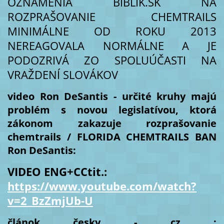
OZNÁMENIA BIBLIK.SK NA
ROZPRAŠOVANIE CHEMTRAILS
MINIMÁLNE OD ROKU 2013
NEREAGOVALA NORMÁLNE A JE
PODOZRIVÁ ZO SPOLUÚČASTI NA
VRAŽDENÍ SLOVÁKOV
video Ron DeSantis - určité kruhy majú
problém s novou legislatívou, ktorá
zákonom zakazuje rozprašovanie
chemtrails / FLORIDA CHEMTRAILS BAN
Ron DeSantis:
VIDEO ENG+CCtit.:
https://www.youtube.com/watch?
v=2_BzZmjUb-U
článok česky - cz :