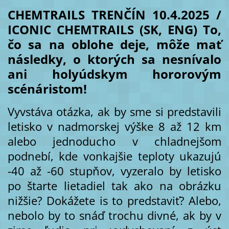
CHEMTRAILS TRENČÍN 10.4.2025 /
ICONIC CHEMTRAILS (SK, ENG) To,
čo sa na oblohe deje, môže mať
následky, o ktorých sa nesnívalo
ani holyúdskym hororovým
scénáristom!
Vyvstáva otázka, ak by sme si predstavili
letisko v nadmorskej výške 8 až 12 km
alebo jednoducho v chladnejšom
podnebí, kde vonkajšie teploty ukazujú
-40 až -60 stupňov, vyzeralo by letisko
po štarte lietadiel tak ako na obrázku
nižšie? Dokážete is to predstaviť? Alebo,
nebolo by to snáď trochu divné, ak by v