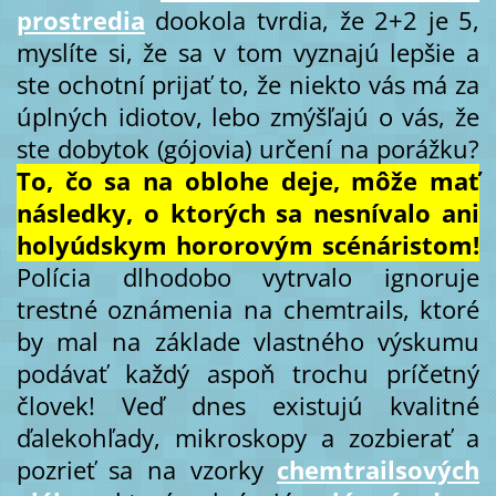
prostredia
dookola tvrdia, že 2+2 je 5,
myslíte si, že sa v tom vyznajú lepšie a
ste ochotní prijať to, že niekto vás má za
úplných idiotov, lebo zmýšľajú o vás, že
ste dobytok (gójovia) určení na porážku?
To, čo sa na oblohe deje, môže mať
následky, o ktorých sa nesnívalo ani
holyúdskym hororovým scénáristom!
Polícia dlhodobo vytrvalo ignoruje
trestné oznámenia na chemtrails, ktoré
by mal na základe vlastného výskumu
podávať každý aspoň trochu príčetný
človek! Veď dnes existujú kvalitné
ďalekohľady, mikroskopy a zozbierať a
pozrieť sa na vzorky
chemtrailsových