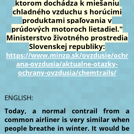
ktorom dochádza k miešaniu
chladného vzduchu s horúcimi
produktami spaľovania v
prúdových motoroch lietadiel."
Ministerstvo životného prostredia
Slovenskej republiky:
https://www.minzp.sk/ovzdusie/ochr
ana-ovzdusia/aktualne-otazky-
ochrany-ovzdusia/chemtrails/
ENGLISH:
Today, a normal contrail from a
common airliner is very similar when
people breathe in winter. It would be