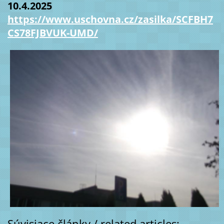
10.4.2025
https://www.uschovna.cz/zasilka/SCFBH7
CS78FJBVUK-UMD/
Súvisiace články / related articles: