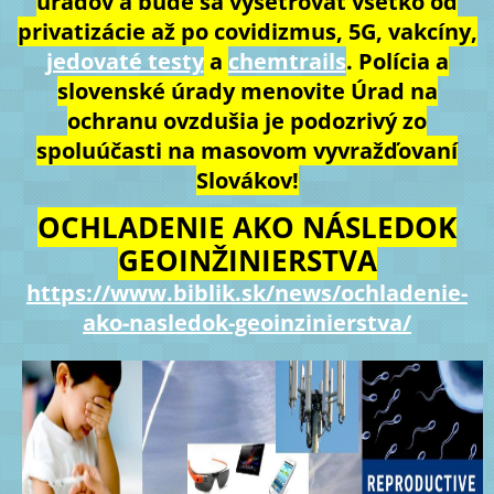
úradov a bude sa vyšetrovať všetko od
privatizácie až po covidizmus, 5G, vakcíny,
jedovaté testy
a
chemtrails
. Polícia a
slovenské úrady menovite Úrad na
ochranu ovzdušia je podozrivý zo
spoluúčasti na masovom vyvražďovaní
Slovákov!
OCHLADENIE AKO NÁSLEDOK
GEOINŽINIERSTVA
https://www.biblik.sk/news/ochladenie-
ako-nasledok-geoinzinierstva/