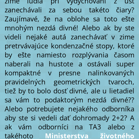
zime ľudia pri vydychovaní z úst
zanechávali za sebou takéto čiary?
Zaujímavé, že na oblohe sa toto ešte
mnohým nezdá divné! Alebo ak by ste
videli nejaké autá zanechávať v zime
pretrvávajúce kondenzačné stopy, ktoré
by ešte namiesto rozplývania časom
naberali na hustote a ostávali super
kompaktné v presne nalinkovaných
pravidelných geometrických tvaroch,
tiež by to bolo dosť divné, ale u lietadiel
sa vám to podaktorým nezdá divné??
Alebo potrebujete nejakého odborníka
aby ste si vedeli dať dohromady 2+2? A
ak vám odborníci na TA3 alebo z
takéhoto
Ministerstva životného