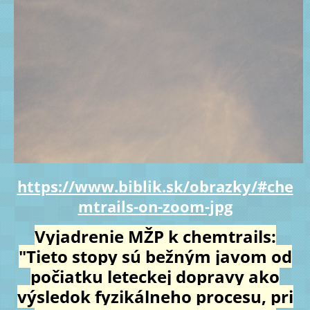
https://www.biblik.sk/obrazky/#che
mtrails-on-zoom-jpg
Vyjadrenie MŽP k chemtrails:
"Tieto stopy sú bežným javom od
počiatku leteckej dopravy ako
výsledok fyzikálneho procesu, pri