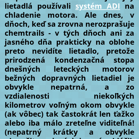
lietadlá používali
systém ADI
na
chladenie motora. Ale dnes, v
dňoch, keď sa zrovna nerozprašuje
chemtrails - v tých dňoch ani za
jasného dňa prakticky na oblohe
preto nevidíte lietadlo, pretože
prirodzená kondenzačná stopa
dnešných leteckých motorov
bežných dopravných lietadiel je
obvykle nepatrná, a zo
vzdialenosti niekoľkých
kilometrov voľným okom obvykle
(ak vôbec) tak častokrát len ťažko
alebo iba málo zreteľne viditeľná!
(nepatrný krátky a obvykle