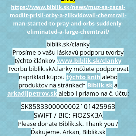
https://www.biblik.sk/news/muz-sa-zacal-
modlit-prisli-orby-a-zlikvidovali-chemtrail-
man-started-to-pray-and-orbs-suddenly-
eliminated-a-large-chemtrail/
biblik.sk/clanky
Prosíme o vašu láskavú podporu tvorby
týchto článkov
www.biblik.sk/clanky
Tvorbu biblik.sk/clanky môžete podporovať
napríklad kúpou
týchto kníh
alebo
produktov na stránkach
Biblik.sk
a
arkadijpetrov.sk
alebo i priamo na č. účtu
:
SK8583300000002101425963
SWIFT / BIC: FIOZSKBA
Please donate Biblik.sk. Thank you /
Ďakujeme. Arkan, Biblik.sk