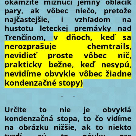
okamžite miznúci jemný obláčik
pary, ak vôbec niečo, pretože
najčastejšie, i vzhľadom na
hustotu leteckej premávky nad
v dňoch, keď sa
Trenčínom,
nerozprašuje chemtrails,
nevidieť proste vôbec nič,
prakticky bežne, keď nesypú,
nevidíme obvykle vôbec žiadne
kondenzačné stopy)
- -
Určite to nie je obvyklá
kondenzačná stopa, to čo vidíme
na obrázku nižšie, ak to niekto
tvrdí, sú to náuky pre