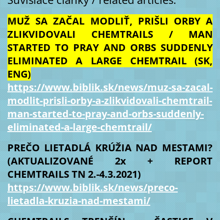
MUŽ SA ZAČAL MODLIŤ, PRIŠLI ORBY A
ZLIKVIDOVALI CHEMTRAILS / MAN
STARTED TO PRAY AND ORBS SUDDENLY
ELIMINATED A LARGE CHEMTRAIL (SK,
ENG)
https://www.biblik.sk/news/muz-sa-zacal-
modlit-prisli-orby-a-zlikvidovali-chemtrail-
man-started-to-pray-and-orbs-suddenly-
eliminated-a-large-chemtrail/
PREČO LIETADLÁ KRÚŽIA NAD MESTAMI?
(AKTUALIZOVANÉ 2x + REPORT
CHEMTRAILS TN 2.-4.3.2021)
https://www.biblik.sk/news/preco-
lietadla-kruzia-nad-mestami/