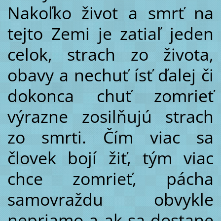
Nakoľko život a smrť na
tejto Zemi je zatiaľ jeden
celok, strach zo života,
obavy a nechuť ísť ďalej či
dokonca chuť zomrieť
výrazne zosilňujú strach
zo smrti. Čím viac sa
človek bojí žiť, tým viac
chce zomrieť, pácha
samovraždu obvykle
nepriamo a ak sa dostane