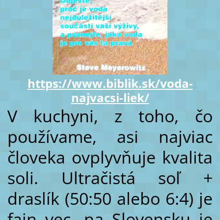
https://www.biblik.sk/voda-
najvacsi-liek/
V kuchyni, z toho, čo
používame, asi najviac
človeka ovplyvňuje kvalita
soli. Ultračistá soľ +
draslík (50:50 alebo 6:4) je
fajn vec, na Slovensku je