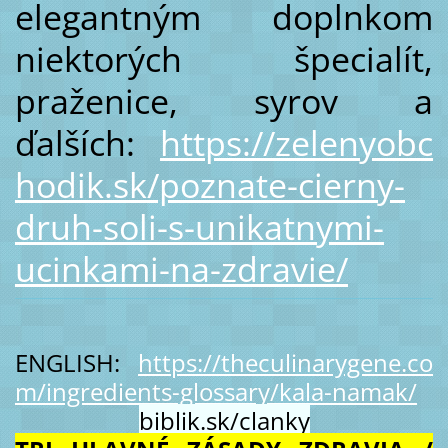
elegantným doplnkom
niektorých špecialít,
praženice, syrov a
ďalších:
https://zelenyobc
hodik.sk/poznate-cierny-
druh-soli-s-unikatnymi-
ucinkami-na-zdravie/
ENGLISH:
https://theculinarygene.co
m/ingredients-glossary/kala-namak/
biblik.sk/clanky