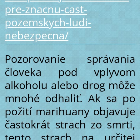
pre-znacnu-cast-
pozemskych-ludi-
nebezpecna/
Pozorovanie správania
človeka pod vplyvom
alkoholu alebo drog môže
mnohé odhaliť. Ak sa po
požití marihuany objavuje
častokrát strach zo smrti,
tento strach na určitej