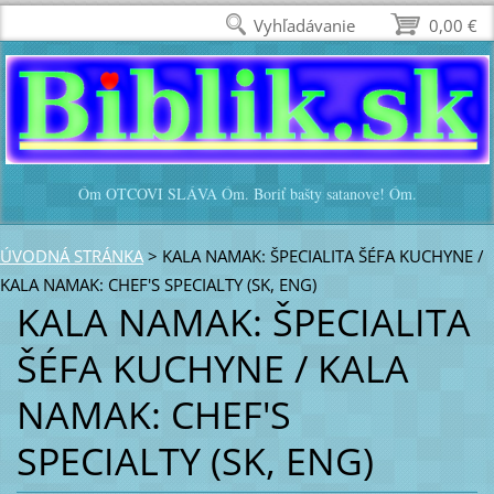
Vyhľadávanie
0,00 €
Óm OTCOVI SLÁVA Óm. Boriť bašty satanove! Óm.
ÚVODNÁ STRÁNKA
>
KALA NAMAK: ŠPECIALITA ŠÉFA KUCHYNE /
KALA NAMAK: CHEF'S SPECIALTY (SK, ENG)
KALA NAMAK: ŠPECIALITA
ŠÉFA KUCHYNE / KALA
NAMAK: CHEF'S
SPECIALTY (SK, ENG)