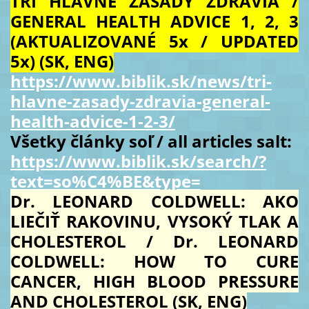
TRI HLAVNÉ ZÁSADY ZDRAVIA /
GENERAL HEALTH ADVICE 1, 2, 3
(AKTUALIZOVANÉ 5x / UPDATED
5x) (SK, ENG)
https://www.biblik.sk/news/tri-
hlavne-zasady-zdravia-general-
health-advice-1-2-3/
Všetky články soľ / all articles salt:
https://www.biblik.sk/search/?
text=so%C4%BE&type=
Dr. LEONARD COLDWELL: AKO
LIEČIŤ RAKOVINU, VYSOKÝ TLAK A
CHOLESTEROL / Dr. LEONARD
COLDWELL: HOW TO CURE
CANCER, HIGH BLOOD PRESSURE
AND CHOLESTEROL (SK, ENG)