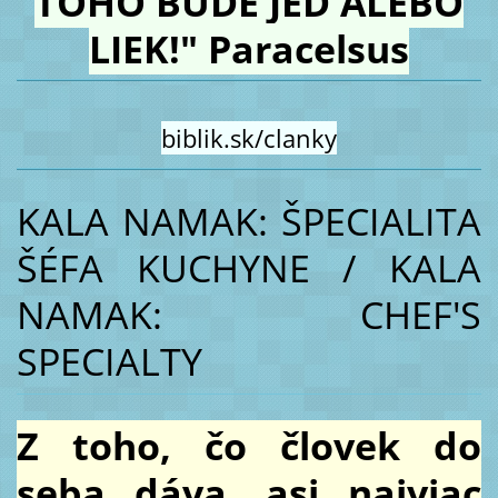
TOHO BUDE JED ALEBO
LIEK!" Paracelsus
biblik.sk/clanky
KALA NAMAK: ŠPECIALITA
ŠÉFA KUCHYNE / KALA
NAMAK: CHEF'S
SPECIALTY
Z toho, čo človek do
seba dáva, asi najviac