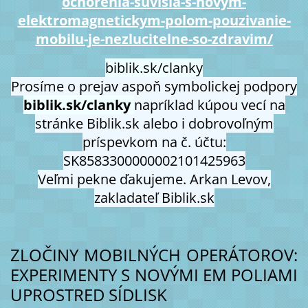
ochorenia-suvisia-s-novym-
elektromagnetickym-polom-pouzivanie-
mobilu-je-nezlucitelne-so-zdravim/
biblik.sk/clanky
Prosíme o prejav aspoň symbolickej podpory
biblik.sk/clanky
napríklad kúpou
vecí na
stránke Biblik.sk alebo i dobrovoľným
príspevkom na č. účtu:
SK8583300000002101425963
Veľmi pekne ďakujeme. Arkan Levov,
zakladateľ Biblik.sk
ZLOČINY MOBILNÝCH OPERÁTOROV:
EXPERIMENTY S NOVÝMI EM POLIAMI
UPROSTRED SÍDLISK