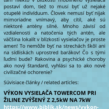
postaví dom, tiež to musí byť už nejaké
otupelé indivíduum. Človek nemusí byť nijak
mimoriadne vnímavý, aby cítil, aké sú
niektoré antény silné. Mnoho závisí od
vzdialenosti a natočenia tých antén, ale
väčšina lokalít v blízkosti vysielačov je proste
amen! To nemôže byť na strechách škôl ani
na sídliskách uprostred barákov! Čo s tými
ľuďmi bude? Rakovina a psychické choroby
ako nový štandard, vyhlási sa to ako nové
civilizačné ochorenie?
Súvisiace články / related articles:
VÝKON VYSIELAČA TOWERCOM PRI
ŽILINE ZVÝŠENÝ Z 2,5kW NA 7kW
https://www.biblik.sk/news/vykon-