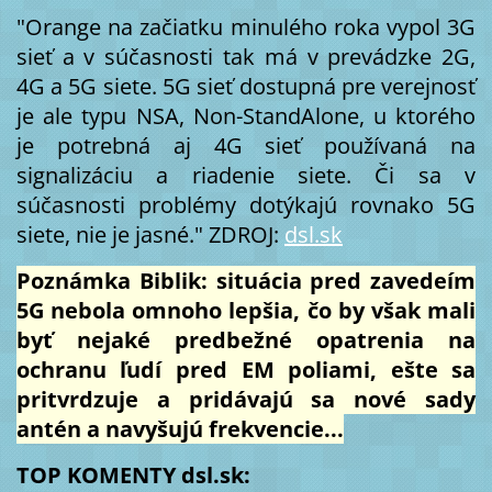
"Orange na začiatku minulého roka vypol 3G
sieť a v súčasnosti tak má v prevádzke 2G,
4G a 5G siete. 5G sieť dostupná pre verejnosť
je ale typu NSA, Non-StandAlone, u ktorého
je potrebná aj 4G sieť používaná na
signalizáciu a riadenie siete. Či sa v
súčasnosti problémy dotýkajú rovnako 5G
siete, nie je jasné." ZDROJ:
dsl.sk
Poznámka Biblik: situácia pred zavedeím
5G nebola omnoho lepšia, čo by však mali
byť nejaké predbežné opatrenia na
ochranu ľudí pred EM poliami, ešte sa
pritvrdzuje a pridávajú sa nové sady
antén a navyšujú frekvencie...
TOP KOMENTY dsl.sk: