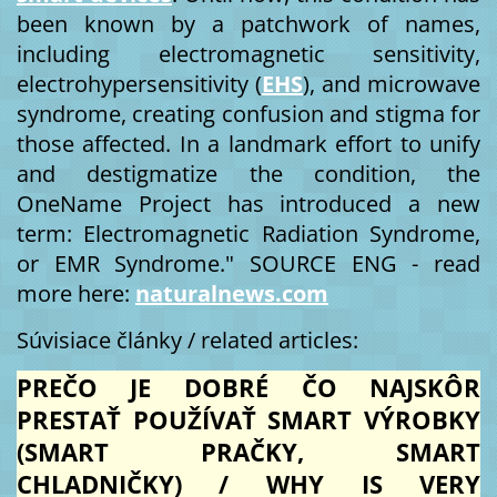
been known by a patchwork of names,
including electromagnetic sensitivity,
electrohypersensitivity (
EHS
), and microwave
syndrome, creating confusion and stigma for
those affected. In a landmark effort to unify
and destigmatize the condition, the
OneName Project has introduced a new
term: Electromagnetic Radiation Syndrome,
or EMR Syndrome." SOURCE ENG - read
more here:
naturalnews.com
Súvisiace články / related articles:
PREČO JE DOBRÉ ČO NAJSKÔR
PRESTAŤ POUŽÍVAŤ SMART VÝROBKY
(SMART PRAČKY, SMART
CHLADNIČKY) / WHY IS VERY