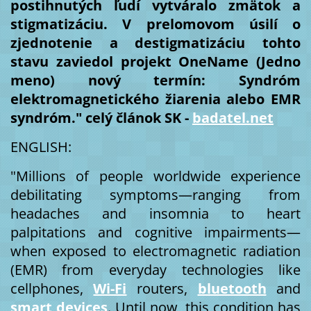
postihnutých ľudí vytváralo zmätok a
stigmatizáciu. V prelomovom úsilí o
zjednotenie a destigmatizáciu tohto
stavu zaviedol projekt OneName (Jedno
meno) nový termín: Syndróm
elektromagnetického žiarenia alebo EMR
syndróm." celý článok SK -
badatel.net
ENGLISH:
"Millions of people worldwide experience
debilitating symptoms—ranging from
headaches and insomnia to heart
palpitations and cognitive impairments—
when exposed to electromagnetic radiation
(EMR) from everyday technologies like
cellphones,
Wi-Fi
routers,
bluetooth
and
smart devices
. Until now, this condition has