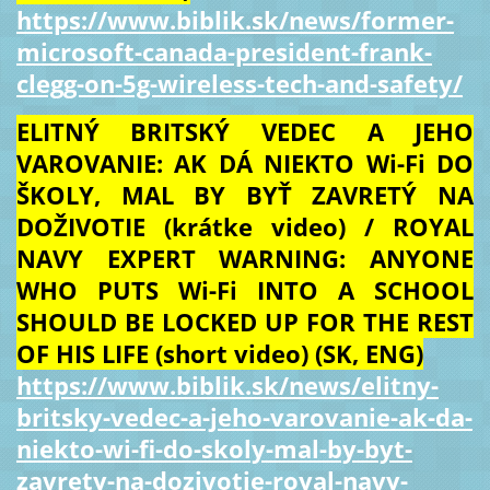
https://www.biblik.sk/news/former-
microsoft-canada-president-frank-
clegg-on-5g-wireless-tech-and-safety/
ELITNÝ BRITSKÝ VEDEC A JEHO
VAROVANIE: AK DÁ NIEKTO Wi-Fi DO
ŠKOLY, MAL BY BYŤ ZAVRETÝ NA
DOŽIVOTIE (krátke video) / ROYAL
NAVY EXPERT WARNING: ANYONE
WHO PUTS Wi-Fi INTO A SCHOOL
SHOULD BE LOCKED UP FOR THE REST
OF HIS LIFE (short video) (SK, ENG)
https://www.biblik.sk/news/elitny-
britsky-vedec-a-jeho-varovanie-ak-da-
niekto-wi-fi-do-skoly-mal-by-byt-
zavrety-na-dozivotie-royal-navy-