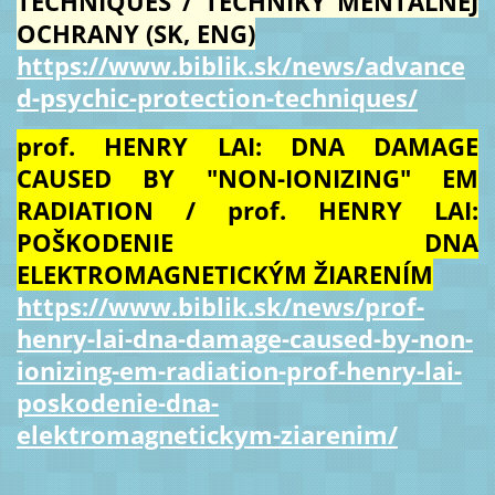
TECHNIQUES / TECHNIKY MENTÁLNEJ
OCHRANY (SK, ENG)
https://www.biblik.sk/news/advance
d-psychic-protection-techniques/
prof. HENRY LAI: DNA DAMAGE
CAUSED BY "NON-IONIZING" EM
RADIATION / prof. HENRY LAI:
POŠKODENIE DNA
ELEKTROMAGNETICKÝM ŽIARENÍM
https://www.biblik.sk/news/prof-
henry-lai-dna-damage-caused-by-non-
ionizing-em-radiation-prof-henry-lai-
poskodenie-dna-
elektromagnetickym-ziarenim/