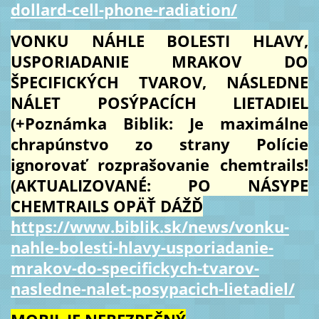
dollard-cell-phone-radiation/
VONKU NÁHLE BOLESTI HLAVY,
USPORIADANIE MRAKOV DO
ŠPECIFICKÝCH TVAROV, NÁSLEDNE
NÁLET POSÝPACÍCH LIETADIEL
(+Poznámka Biblik: Je maximálne
chrapúnstvo zo strany Polície
ignorovať rozprašovanie chemtrails!
(AKTUALIZOVANÉ: PO NÁSYPE
CHEMTRAILS OPÄŤ DÁŽĎ
https://www.biblik.sk/news/vonku-
nahle-bolesti-hlavy-usporiadanie-
mrakov-do-specifickych-tvarov-
nasledne-nalet-posypacich-lietadiel/