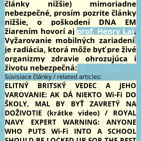
články nižšie) mimoriadne
nebezpečné, prosím pozrite články
nižšie, o poškodení DNA EM
žiarením hovorí aj
prof. Henry Lai
.
Vyžarovanie mobilných zariadení
je radiácia, ktorá môže byť pre živé
organizmy zdravie ohrozujúca i
životu nebezpečná:
Súvisiace články / related articles:
ELITNÝ BRITSKÝ VEDEC A JEHO
VAROVANIE: AK DÁ NIEKTO Wi-Fi DO
ŠKOLY, MAL BY BYŤ ZAVRETÝ NA
DOŽIVOTIE (krátke video) / ROYAL
NAVY EXPERT WARNING: ANYONE
WHO PUTS Wi-Fi INTO A SCHOOL
SHOULD BE LOCKED UP FOR THE REST