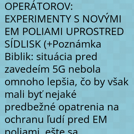
OPERÁTOROV:
EXPERIMENTY S NOVÝMI
EM POLIAMI UPROSTRED
SÍDLISK (+Poznámka
Biblik: situácia pred
zavedeím 5G nebola
omnoho lepšia, čo by však
mali byť nejaké
predbežné opatrenia na
ochranu ľudí pred EM
poliami, ešte sa