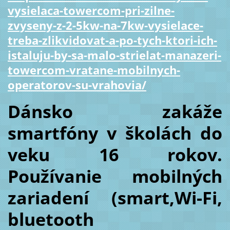
vysielaca-towercom-pri-zilne-
zvyseny-z-2-5kw-na-7kw-vysielace-
treba-zlikvidovat-a-po-tych-ktori-ich-
istaluju-by-sa-malo-strielat-manazeri-
towercom-vratane-mobilnych-
operatorov-su-vrahovia/
Dánsko zakáže
smartfóny v školách do
veku 16 rokov.
Používanie mobilných
zariadení (smart,Wi-Fi,
bluetooth