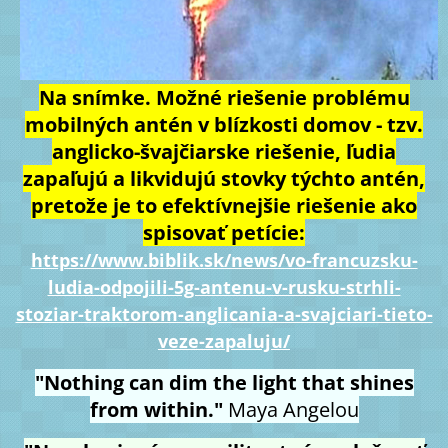
Na snímke. Možné riešenie problému
mobilných antén v blízkosti domov - tzv.
anglicko-švajčiarske riešenie, ľudia
zapaľujú a likvidujú stovky týchto antén,
pretože je to efektívnejšie riešenie ako
spisovať petície:
https://www.biblik.sk/news/vo-francuzsku-
ludia-odpojili-5g-antenu-v-rusku-strhli-
stoziar-traktorom-anglicania-a-svajciari-tieto-
veze-zapaluju/
"Nothing can dim the light that shines
from within."
Maya Angelou