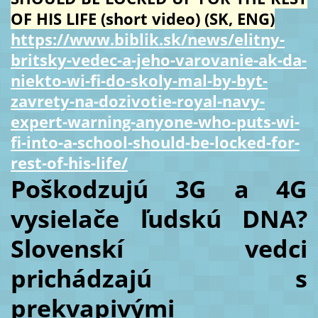
OF HIS LIFE (short video) (SK, ENG)
https://www.biblik.sk/news/elitny-
britsky-vedec-a-jeho-varovanie-ak-da-
niekto-wi-fi-do-skoly-mal-by-byt-
zavrety-na-dozivotie-royal-navy-
expert-warning-anyone-who-puts-wi-
fi-into-a-school-should-be-locked-for-
rest-of-his-life/
Poškodzujú 3G a 4G
vysielače ľudskú DNA?
Slovenskí vedci
prichádzajú s
prekvapivými