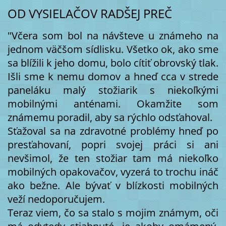
OD VYSIELAČOV RADŠEJ PREČ
"Včera som bol na návšteve u známeho na
jednom väčšom sídlisku. Všetko ok, ako sme
sa blížili k jeho domu, bolo cítiť obrovský tlak.
Išli sme k nemu domov a hneď cca v strede
paneláku malý stožiarik s niekoľkými
mobilnými anténami. Okamžite som
známemu poradil, aby sa rýchlo odsťahoval.
Sťažoval sa na zdravotné problémy hneď po
presťahovaní, popri svojej práci si ani
nevšimol, že ten stožiar tam má niekoľko
mobilných opakovačov, vyzerá to trochu ináč
ako bežne. Ale bývať v blízkosti mobilných
veží nedoporučujem.
Teraz viem, čo sa stalo s mojim známym, oči