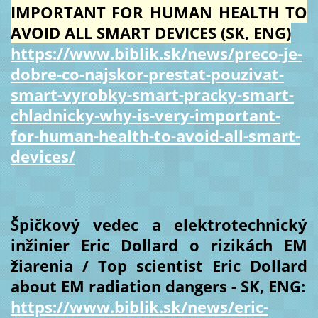
IMPORTANT FOR HUMAN HEALTH TO
AVOID ALL SMART DEVICES (SK, ENG)
https://www.biblik.sk/news/preco-je-
dobre-co-najskor-prestat-pouzivat-
smart-vyrobky-smart-pracky-smart-
chladnicky-why-is-very-important-
for-human-health-to-avoid-all-smart-
devices/
Špičkový vedec a elektrotechnický
inžinier Eric Dollard o rizikách EM
žiarenia / Top scientist Eric Dollard
about EM radiation dangers - SK, ENG:
https://www.biblik.sk/news/eric-