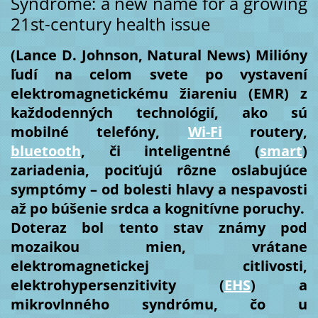
Syndrome: a new name for a growing
21st-century health issue
(Lance D. Johnson, Natural News) Milióny
ľudí na celom svete po vystavení
elektromagnetickému žiareniu (EMR) z
každodenných technológií, ako sú
mobilné telefóny,
Wi-Fi
routery,
bluetooth
, či inteligentné (
smart
)
zariadenia, pociťujú rôzne oslabujúce
symptómy – od bolesti hlavy a nespavosti
až po búšenie srdca a kognitívne poruchy.
Doteraz bol tento stav známy pod
mozaikou mien, vrátane
elektromagnetickej citlivosti,
elektrohypersenzitivity (
EHS
) a
mikrovlnného syndrómu, čo u