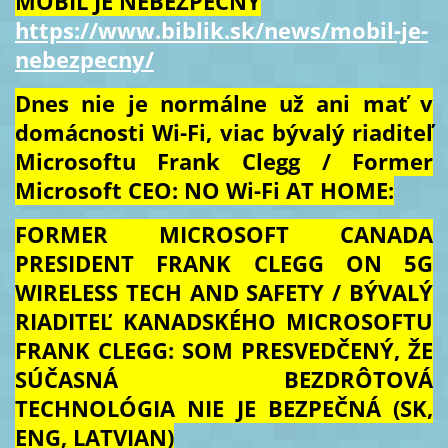
MOBIL JE NEBEZPEČNÝ
https://www.biblik.sk/news/mobil-je-
nebezpecny/
Dnes nie je normálne už ani mať v
domácnosti Wi-Fi, viac bývalý riaditeľ
Microsoftu Frank Clegg / Former
Microsoft CEO: NO Wi-Fi AT HOME:
FORMER MICROSOFT CANADA
PRESIDENT FRANK CLEGG ON 5G
WIRELESS TECH AND SAFETY / BÝVALÝ
RIADITEĽ KANADSKÉHO MICROSOFTU
FRANK CLEGG: SOM PRESVEDČENÝ, ŽE
SÚČASNÁ BEZDRÔTOVÁ
TECHNOLÓGIA NIE JE BEZPEČNÁ (SK,
ENG, LATVIAN)