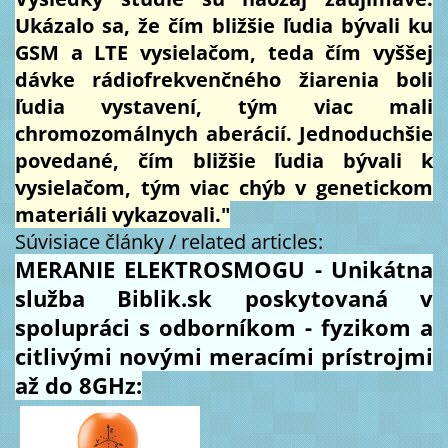
Ukázalo sa, že čím bližšie ľudia bývali ku
GSM a LTE vysielačom, teda čím vyššej
dávke rádiofrekvenčného žiarenia boli
ľudia vystavení, tým viac mali
chromozomálnych aberácií. Jednoduchšie
povedané, čím bližšie ľudia bývali k
vysielačom, tým viac chýb v genetickom
materiáli vykazovali."
Súvisiace články / related articles:
MERANIE ELEKTROSMOGU - Unikátna
služba Biblik.sk poskytovaná v
spolupráci s odborníkom - fyzikom a
citlivými novými meracími prístrojmi
až do 8GHz: