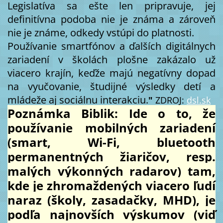
Legislatíva sa ešte len pripravuje, jej
definitívna podoba nie je známa a zároveň
nie je známe, odkedy vstúpi do platnosti.
Používanie smartfónov a ďalších digitálnych
zariadení v školách plošne zakázalo už
viacero krajín, keďže majú negatívny dopad
na vyučovanie, študijné výsledky detí a
mládeže aj sociálnu interakciu.
"
ZDROJ:
dsl.sk
Poznámka Biblik: Ide o to, že
používanie mobilných zariadení
(smart, Wi-Fi, bluetooth
permanentných žiaričov, resp.
malých výkonných radarov) tam,
kde je zhromaždených viacero ľudí
naraz (školy, zasadačky, MHD), je
podľa najnovších výskumov (viď