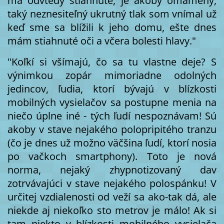
má odvtedy stiahnuté, je akoby omámený,
taký neznesiteľný ukrutný tlak som vnímal už
keď sme sa blížili k jeho domu, ešte dnes
mám stiahnuté oči a včera bolesti hlavy."
"Koľkí si všímajú, čo sa tu vlastne deje? S
výnimkou zopár mimoriadne odolných
jedincov, ľudia, ktorí bývajú v blízkosti
mobilných vysielačov sa postupne menia na
niečo úplne iné - tých ľudí nespoznávam! Sú
akoby v stave nejakého polopripitého tranzu
(čo je dnes už možno väčšina ľudí, ktorí nosia
po vačkoch smartphony). Toto je nová
norma, nejaký zhypnotizovaný dav
zotrvávajúci v stave nejakého polospánku! V
určitej vzdialenosti od veží sa ako-tak dá, ale
niekde aj niekoľko sto metrov je málo! Ak si
tam niekto v blízkosti mobilného vysielača