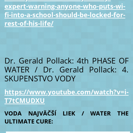
expert-warning-anyone-who-puts-wi-
fi-into-a-school-should-be-locked-for-
rest-of-his-life/
Dr. Gerald Pollack: 4th PHASE OF
WATER / Dr. Gerald Pollack: 4.
SKUPENSTVO VODY
https://www.youtube.com/watch?v=i-
T7tCMUDXU
VODA NAJVÄČŠÍ LIEK / WATER THE
ULTIMATE CURE: