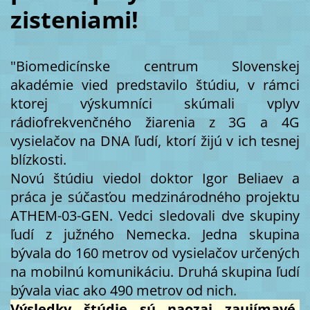
zisteniami!
"Biomedicínske centrum Slovenskej
akadémie vied predstavilo štúdiu, v rámci
ktorej výskumníci skúmali vplyv
rádiofrekvenčného žiarenia z 3G a 4G
vysielačov na DNA ľudí, ktorí žijú v ich tesnej
blízkosti.
Novú štúdiu viedol doktor Igor Beliaev a
práca je súčasťou medzinárodného projektu
ATHEM-03-GEN. Vedci sledovali dve skupiny
ľudí z južného Nemecka. Jedna skupina
bývala do 160 metrov od vysielačov určených
na mobilnú komunikáciu. Druhá skupina ľudí
bývala viac ako 490 metrov od nich.
Výsledky štúdie sú naozaj zaujímavé.