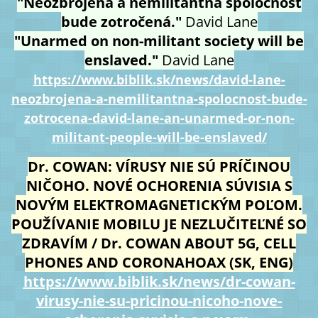
"Neozbrojená a nemilitantná spoločnosť
bude zotročená."
David Lane
"Unarmed on non-militant society will be
enslaved."
David Lane
https://www.biblik.sk/news/david-lane-
neozbrojena-a-nemilitantna-spolocnost-bude-
zotrocena-david-lane-an-unarmed-or-non-
militant-people-will-be-enslaved/
Dr. COWAN: VÍRUSY NIE SÚ PRÍČINOU
NIČOHO. NOVÉ OCHORENIA SÚVISIA S
NOVÝM ELEKTROMAGNETICKÝM POĽOM.
POUŽÍVANIE MOBILU JE NEZLUČITEĽNÉ SO
ZDRAVÍM / Dr. COWAN ABOUT 5G, CELL
PHONES AND CORONAHOAX (SK, ENG)
https://www.biblik.sk/news/dr-cowan-
virusy-nie-su-pricinou-nicoho-nove-