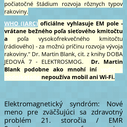
počiatočné štádium rozvoja rôznych typov
rakoviny.
WHO (IARC)
oficiálne vyhlasuje EM pole -
vrátane bežného poľa sieťového kmitočtu
a
poľa vysokofrekvečného kmitočtu
(rádiového) - za možnú príčinu rozvoja vývoja
rakoviny." Dr. Martin Blank, cit. z knihy DOBA
JEDOVÁ 7 - ELEKTROSMOG.
Dr. Martin
Blank podobne ako mnohí iní
vedci a
podnikatelia
nepoužíva mobil ani Wi-Fi.
Elektromagnetický syndróm: Nové
meno pre zväčšujúci sa zdravotný
problém 21. storočia / EMR