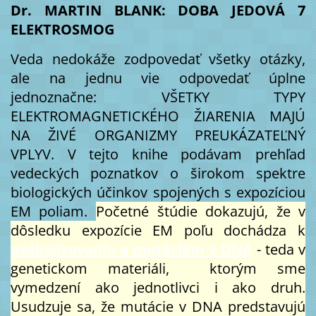
Dr. MARTIN BLANK: DOBA JEDOVÁ 7
ELEKTROSMOG
Veda nedokáže zodpovedať všetky otázky,
ale na jednu vie odpovedať úplne
jednoznačne: VŠETKY TYPY
ELEKTROMAGNETICKÉHO ŽIARENIA MAJÚ
NA ŽIVÉ ORGANIZMY PREUKÁZATEĽNÝ
VPLYV. V tejto knihe podávam prehľad
vedeckých poznatkov o širokom spektre
biologických účinkov spojených s expozíciou
EM poliam.
Početné štúdie dokazujú, že v
dôsledku expozície EM poľu dochádza k
poškodzovaniu a mutáciám v DNA
- teda v
genetickom materiáli, ktorým sme
vymedzení ako jednotlivci i ako druh.
Usudzuje sa, že mutácie v DNA predstavujú