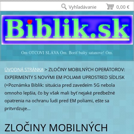
https://file.io/nxjrYMxlUk
Vyhľadávanie
0,00 €
Óm OTCOVI SLÁVA Óm. Boriť bašty satanove! Óm.
ÚVODNÁ STRÁNKA
>
ZLOČINY MOBILNÝCH OPERÁTOROV:
EXPERIMENTY S NOVÝMI EM POLIAMI UPROSTRED SÍDLISK
(+Poznámka Biblik: situácia pred zavedeím 5G nebola
omnoho lepšia, čo by však mali byť nejaké predbežné
opatrenia na ochranu ľudí pred EM poliami, ešte sa
pritvrdzuje...
ZLOČINY MOBILNÝCH