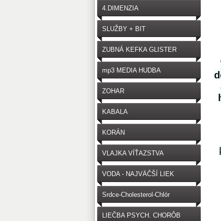
4.DIMENZIA
SLUŽBY + BIT
ZUBNÁ KEFKA GLISTER
mp3 MEDIA HUDBA
d
ZOHAR
KABALA
KORÁN
VLAJKA VÍŤAZSTVA
VODA - NAJVÄČŠÍ LIEK
Srdce-Cholesterol-Chlór
LIEČBA PSYCH. CHORÔB