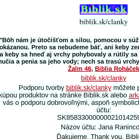
biblik.sk/clanky
"Bôh nám je útočišťom a silou, pomocou v súž
okázanou. Preto sa nebudeme báť, ani keby ze
a keby sa hneď aj vrchy pohybovaly a rútily s
hučia a penia sa jeho vody; nech sa trasú vrchy
Žalm 46
,
Biblia Roháče
biblik.sk/clanky
Podporu tvorby
biblik.sk/clanky
môžete p
kúpou produktov na stránke Biblik.sk alebo
ark
vás o podporu dobrovoľnými, aspoň symbolic
účtu:
SK8583300000002101425
Názov účtu: Jana Raninc
Ďakujeme. Thank you. Bibli