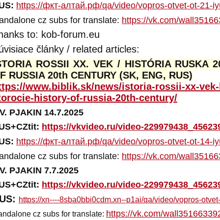
US:
https://фкт-алтай.рф/qa/video/vopros-otvet-ot-21-i
andalone cz subs for translate:
https://vk.com/wall351
hanks to: kob-forum.eu
úvisiace články / related articles:
STORIA ROSSII XX. VEK / HISTÓRIA RUSKA 2
F RUSSIA 20th CENTURY (SK, ENG, RUS)
ttps://www.biblik.sk/news/istoria-rossii-xx-vek-
torocie-history-of-russia-20th-century/
.V. PJAKIN 14.7.2025
US+CZtit:
https://vkvideo.ru/video-229979438_45623
US:
https://фкт-алтай.рф/qa/video/vopros-otvet-ot-14-i
andalone cz subs for translate:
https://vk.com/wall351
.V. PJAKIN 7.7.2025
US+CZtit:
https://vkvideo.ru/video-229979438_45623
US:
https://xn----8sba0bbi0cdm.xn--p1ai/qa/video/vopros-otvet
https://vk.com/wall3516633
andalone cz subs for translate: