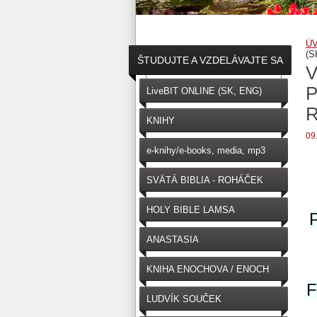
Ú
(S
ŠTUDUJTE A VZDELÁVAJTE SA
V
P
↓
LiveBIT ONLINE (SK, ENG)
R
KNIHY
09
e-knihy/e-books, media, mp3
SVÄTÁ BIBLIA - ROHÁČEK
(SK)
HOLY BIBLE LAMSA
(ENGLISH)
ANASTASIA
KNIHA ENOCHOVA / ENOCH
F
LUDVÍK SOUČEK