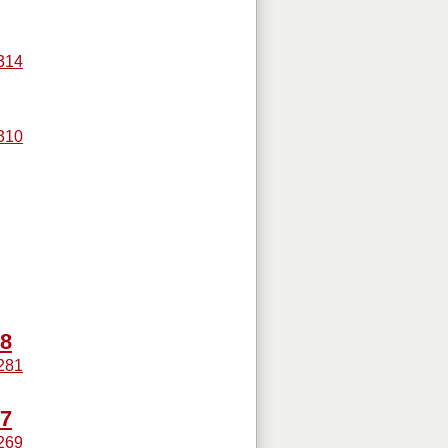
314
310
28
281
27
269