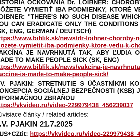
ISTÓRIA OČKOVANIA Dr. LOIBNER: CHOROB
ÔŽETE VYMIETIŤ IBA PODMIENKY, KTORÉ V
OIBNER: "THERE'S NO SUCH DISEASE WHIC
OU CAN ERADICATE ONLY THE CONDITIONS
SK, ENG, GERMAN / DEUTSCH)
ttps://www.biblik.sk/news/dr-loibner-choroby-
ozete-vymietit-iba-podmienky-ktore-vedu-k-c
AKCÍNA JE NAVRHNUTÁ TAK, ABY ĽUDIA O
ADE TO MAKE PEOPLE SICK (SK, ENG)
ttps://www.biblik.sk/news/vakcina-je-navrhnuta
accine-is-made-to-make-people-sick/
.V. PJAKIN: STRETNUTIE S ÚČASTNÍKMI 
ONCEPCIA SOCIÁLNEJ BEZPEČNOSTI (KSB)
NFORMAČNOU ZBRAŇOU
ttps://vkvideo.ru/video-229979438_456239037
úvisiace články / related articles:
.V. PJAKIN 21.7.2025
US+CZtit:
https://vkvideo.ru/video-229979438_