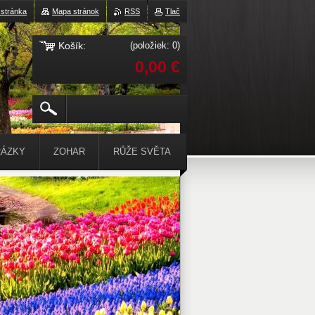
stránka
Mapa stránok
RSS
Tlač
Košík:
(položiek: 0)
0,00 €
ÁZKY
ZOHAR
RŮŽE SVĚTA