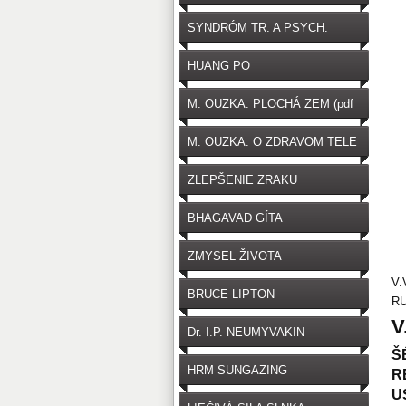
SYNDRÓM TR. A PSYCH.
HUANG PO
M. OUZKA: PLOCHÁ ZEM (pdf
zdarma na stiahnutie)
M. OUZKA: O ZDRAVOM TELE
ZLEPŠENIE ZRAKU
BHAGAVAD GÍTA
ZMYSEL ŽIVOTA
V.
BRUCE LIPTON
RU
V
Dr. I.P. NEUMYVAKIN
Š
HRM SUNGAZING
R
U