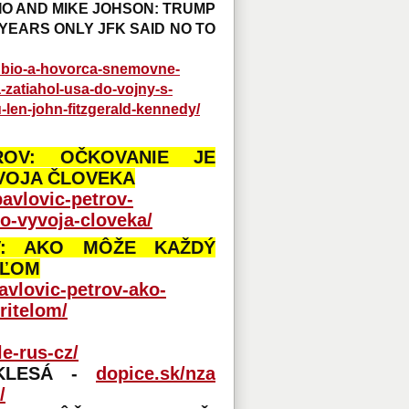
IO AND MIKE JOHSON: TRUMP
YEARS ONLY JFK SAID NO TO
rubio-a-hovorca-snemovne-
-zatiahol-usa-do-vojny-s-
-len-john-fitzgerald-kennedy/
ROV: OČKOVANIE JE
VOJA ČLOVEKA
avlovic-petrov-
o-vyvoja-cloveka/
V: AKO MÔŽE KAŽDÝ
EĽOM
avlovic-petrov-ako-
ritelom/
e-rus-cz/
 KLESÁ -
dopice.sk/nza
/