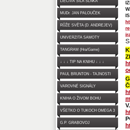
LIEČIVÁ SILA SLNKA
I
W
MUDr. JAN PALOUČEK
I
ht
RŮŽE SVĚTA (D. ANDREJEV)
re
ir
UNIVERZITA SAMOTY
S
K
TANGRAM (Hra/Game)
Z
↓ ↓ ↓ TIP NA KNIHU ↓ ↓ ↓
h
o
PAUL BRUNTON - TAJNOSTI
G
Č
VAROVNÉ SIGNÁLY
h
OČKOVANIA
m
KNIHA O ŽIVOM BOHU
V
VŠETKO O TUKOCH OMEGA 3
h
P
G.P. GRABOVOJ
h