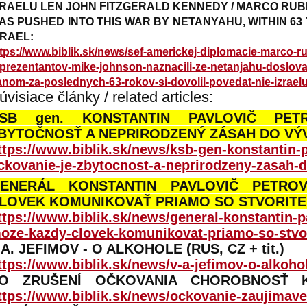
ZRAELU LEN JOHN FITZGERALD KENNEDY / MARCO RUB
AS PUSHED INTO THIS WAR BY NETANYAHU, WITHIN 63 
SRAEL:
tps://www.biblik.sk/news/sef-americkej-diplomacie-marco-
prezentantov-mike-johnson-naznacili-ze-netanjahu-doslova
anom-za-poslednych-63-rokov-si-dovolil-povedat-nie-izraelu
úvisiace články / related articles:
SB gen. KONSTANTIN PAVLOVIČ PET
BYTOČNOSŤ A NEPRIRODZENÝ ZÁSAH DO VÝ
ttps://www.biblik.sk/news/ksb-gen-konstantin-p
ckovanie-je-zbytocnost-a-neprirodzeny-zasah-d
ENERÁL KONSTANTIN PAVLOVIČ PETRO
LOVEK KOMUNIKOVAŤ PRIAMO SO STVORIT
ttps://www.biblik.sk/news/general-konstantin-p
oze-kazdy-clovek-komunikovat-priamo-so-stvo
.A. JEFIMOV - O ALKOHOLE (RUS, CZ + tit.)
ttps://www.biblik.sk/news/v-a-jefimov-o-alkohol
O ZRUŠENÍ OČKOVANIA CHOROBNOSŤ
ttps://www.biblik.sk/news/ockovanie-zaujimave