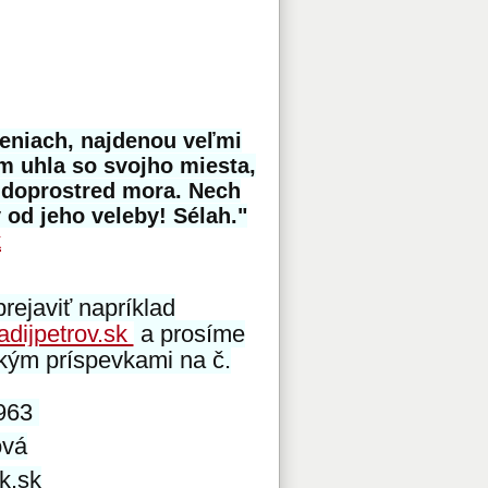
eniach, najdenou veľmi
m uhla so svojho miesta,
a doprostred mora. Nech
 od jeho veleby! Sélah."
k
rejaviť napríklad
adijpetrov.sk
a prosíme
kým príspevkami na č.
963
ová
k.sk