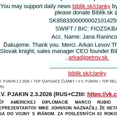
You may support daily news
biblik.sk/clanky
by
please donate Biblik.sk
SK8583300000002101425
SWIFT / BIC: FIOZSKB
Acc. Name: Jana Raninc
Ďakujeme. Thank you. Merci. Arkan Levov Th
Slovak knight, sales manager CEO founder Bibli
,
arkadijpetrov.sk
_______________________
biblik.sk/clanky
V. PJAKIN 2.3.2026 + TOP SÚVISIACE ČLÁNKY / V.V. PJAKIN + TOP RE
S)
.V. PJAKIN 2.3.2026 (RUS+CZtit:
https://vk.
ÉF AMERICKEJ DIPLOMACIE MARCO RUBIO
EPREZENTANTOV MIKE JOHNSON NAZNAČILI, ŽE NET
SA DO VOJNY S IRÁNOM. ZA POSLEDNÝCH 63 ROKOV