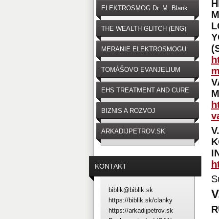
H
ELEKTROSMOG Dr. M. Blank
M
L
THE WEALTH GLITCH (ENG)
Y
(
MERANIE ELEKTROSMOGU
h
m
TOMÁŠOVO EVANJELIUM
V
EHS TREATMENT AND CURE
M
h
BIZNIS A ROZVOJ
v
V
ARKADIJPETROV.SK
K
I
h
KONTAKT
S
biblik@biblik.sk
V
https://biblik.sk/clanky
R
https://arkadijpetrov.sk