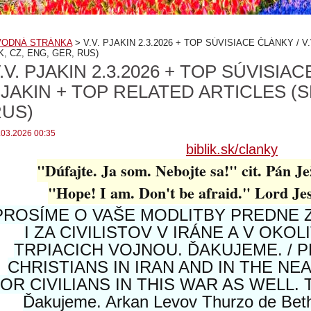
VODNÁ STRÁNKA
>
V.V. PJAKIN 2.3.2026 + TOP SÚVISIACE ČLÁNKY / 
K, CZ, ENG, GER, RUS)
.V. PJAKIN 2.3.2026 + TOP SÚVISIAC
JAKIN + TOP RELATED ARTICLES (SK
US)
.03.2026 00:35
biblik.sk/clanky
"Dúfajte. Ja som. Nebojte sa!" cit. Pán Je
"Hope! I am. Don't be afraid." Lord Je
PROSÍME O VAŠE MODLITBY PREDNE 
I ZA CIVILISTOV V IRÁNE A V OKO
TRPIACICH VOJNOU. ĎAKUJEME. / 
CHRISTIANS IN IRAN AND IN THE NE
OR CIVILIANS IN THIS WAR AS WELL.
Ďakujeme. Arkan Levov Thurzo de Bethl