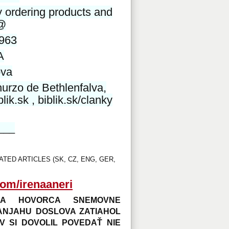
 ordering products and
 @
963
A
ova
urzo de Bethlenfalva,
k.sk , biblik.sk/clanky
___
LATED ARTICLES (SK, CZ, ENG, GER,
com/irenaaneri
 A HOVORCA SNEMOVNE
ANJAHU DOSLOVA ZATIAHOL
 SI DOVOLIL POVEDAŤ NIE