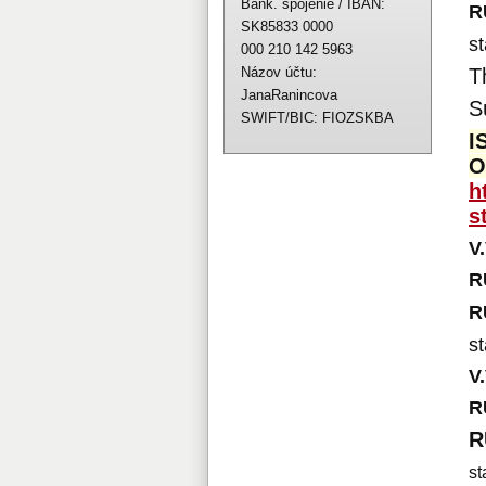
Bank. spojenie / IBAN:
R
SK85833 0000
st
000 210 142 5963
Názov účtu:
T
JanaRanincova
S
SWIFT/BIC: FIOZSKBA
I
O
h
s
V
R
R
st
V
R
R
st