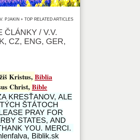
V.V. PJAKIN + TOP RELATED ARTICLES
E ČLÁNKY / V.V.
, CZ, ENG, GER,
žiš Kristus,
Biblia
sus Christ,
Bible
ZA KRESŤANOV, ALE
LITÝCH ŠTÁTOCH
PLEASE PRAY FOR
ARBY STATES, AND
 THANK YOU. MERCI.
enfalva, Biblik.sk