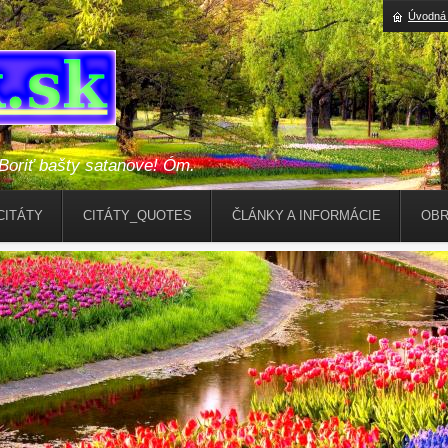
Úvodná 
riť bašty satanove! Óm.
CITÁTY
CITÁTY_QUOTES
ČLÁNKY A INFORMÁCIE
OBR