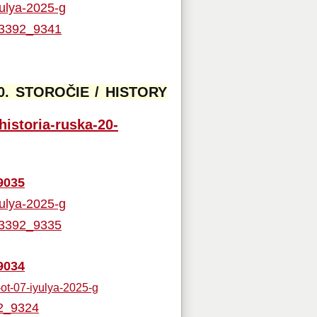
yulya-2025-g
663392_9341
0. STOROČIE / HISTORY
historia-ruska-20-
9035
yulya-2025-g
663392_9335
9034
-ot-07-iyulya-2025-g
92_9324