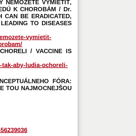
Y NEMÔŽETE VYMIETIŤ,
EDÚ K CHOROBÁM / Dr.
H CAN BE ERADICATED,
 LEADING TO DISEASES
nemozete-vymietit-
horobam/
CHORELI / VACCINE IS
-tak-aby-ludia-ochoreli-
KONCEPTUÁLNEHO FÓRA:
 JE TOU NAJMOCNEJŠOU
456239036